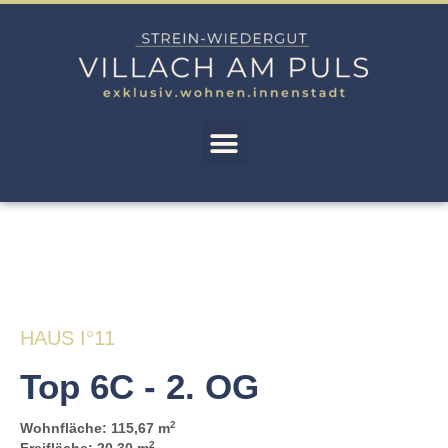
HAUS I°11
Top 6C - 2. OG
2
Wohnfläche: 115,67 m
2