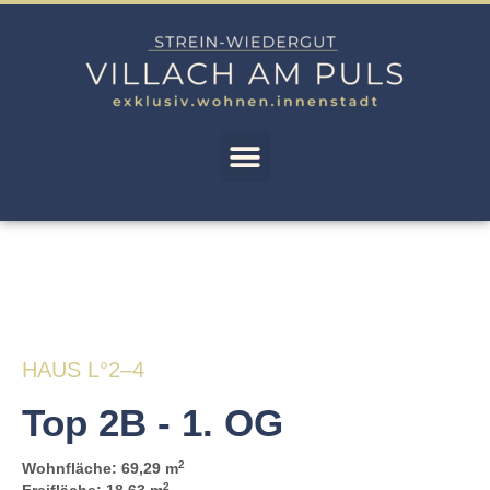
HAUS L°2–4
Top 2B - 1. OG
2
Wohnfläche: 69,29 m
2