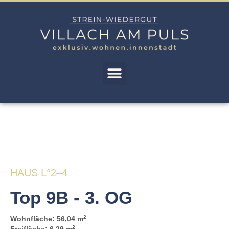
HAUS L°2–4
Top 9B - 3. OG
2
Wohnfläche: 56,04 m
2